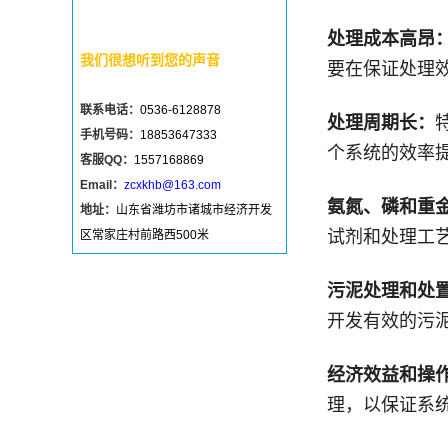
处理成本高昂
我们很想听到您的声音
要在保证处理
联系电话：
0536-6128878
处理周期长：
手机号码：
18853647333
个系统的效率
客服QQ：
1557168869
Email：
zcxkhb@163.com
氨氮、磷和重
地址：
山东省潍坊市诸城市经济开发
试剂和处理工
区常家庄村前路西500米
污泥处理和处
开发有效的污
经济效益和操
理，以保证系